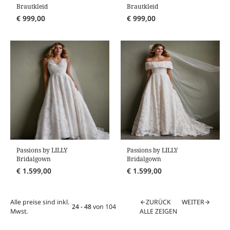
Brautkleid
Brautkleid
€
999,00
€
999,00
Passions by LILLY
Passions by LILLY
Bridalgown
Bridalgown
€
1.599,00
€
1.599,00
Alle preise sind inkl.
ZURÜCK
WEITER
arrow_back
arrow_forward
24 - 48
von
104
Mwst.
ALLE ZEIGEN