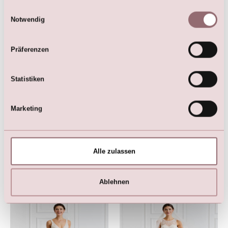
€
1.499,00
Tüllrock
Einwilligungsauswahl
€
2.099,00
Notwendig
Präferenzen
Statistiken
Marketing
LILLY Brautkleid mit Off-
LILLY Brautkleid mit
Alle zulassen
Shoulder Puffärmeln und
Perlenbestickten Trägern
Tüllrock
und Tüllrock
€
1.999,00
€
1.549,00
Ablehnen