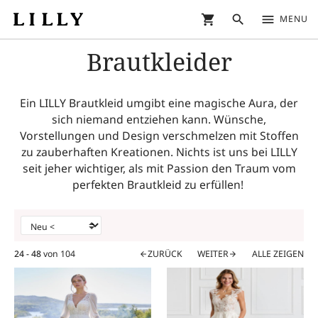
shopping_cart
search
menu
MENU
Brautkleider
Ein LILLY Brautkleid umgibt eine magische Aura, der
sich niemand entziehen kann. Wünsche,
Vorstellungen und Design verschmelzen mit Stoffen
zu zauberhaften Kreationen. Nichts ist uns bei LILLY
seit jeher wichtiger, als mit Passion den Traum vom
perfekten Brautkleid zu erfüllen!
24 - 48
von
104
ZURÜCK
WEITER
ALLE ZEIGEN
arrow_back
arrow_forward