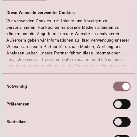
Diese Webseite verwendet Cookies
LILLY Kommunion Kleid mit
LILLY Kommunion Kleid mit
Wir verwenden Cookies, um Inhalte und Anzeigen zu
Häkelspitze
dreiviertel Ärmeln
personalisieren, Funktionen für soziale Medien anbieten zu
€
179,00
€
179,00
können und die Zugriffe auf unsere Website zu analysieren.
€
239,00
€
240,00
Außerdem geben wir Informationen zu Ihrer Verwendung unserer
Website an unsere Partner für soziale Medien, Werbung und
Analysen weiter. Unsere Partner führen diese Informationen
möglicherweise mit weiteren Daten zusammen, die Sie ihnen
bereitgestellt haben oder die sie im Rahmen Ihrer Nutzung der
Dienste gesammelt haben.
Einwilligungsauswahl
Notwendig
Präferenzen
LILLY Kommunion Kleid mit
Taschen
Statistiken
€
199,00
€
299,00