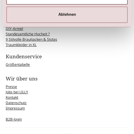
Blogs
Ablehnen
Brautkleider mit lange Ärmeln
Das perfekte Kleid für Ihre Figur
DIY-Ärmel
Standesamtliche Hocheit ?
9 Stilvolle Brautjacken & Stolas
Traumkleider in XL
Kundenservice
Größentabelle
Wir über uns
Presse
Jobs bei LILLY
Kontakt
Datenschutz
Impressum
B2B-login