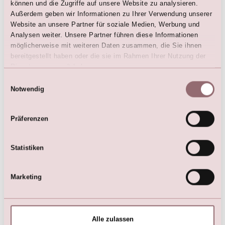
können und die Zugriffe auf unsere Website zu analysieren.
Social Media
Außerdem geben wir Informationen zu Ihrer Verwendung unserer
@lillybrautkleider (
Facebook
|
Instagram
)
Website an unsere Partner für soziale Medien, Werbung und
Analysen weiter. Unsere Partner führen diese Informationen
LILLY App
möglicherweise mit weiteren Daten zusammen, die Sie ihnen
LILLY ios-App
bereitgestellt haben oder die sie im Rahmen Ihrer Nutzung der
Dienste gesammelt haben.
Newsletter
Einwilligungsauswahl
Jetzt anmelden und auf den laufenden bleiben
Notwendig
Präferenzen
Kollektionen
Statistiken
Brautkleider
Blumenkinder Kleider
Taufmode
Marketing
Fest- & Abendmode
Kommunionkleider
Alle zulassen