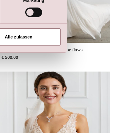
Marketing
Alle zulassen
2. Choice | Bridalgown with minor flaws
€
500,00