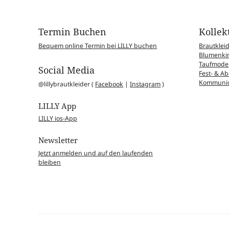
Termin Buchen
Kollek
Bequem online Termin bei LILLY buchen
Brautklei
Blumenkin
Taufmode
Social Media
Fest- & 
Kommunio
@lillybrautkleider (
Facebook
|
Instagram
)
LILLY App
LILLY ios-App
Newsletter
Jetzt anmelden und auf den laufenden
bleiben