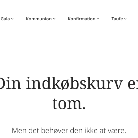
 Gala
Kommunion
Konfirmation
Taufe
keyboard_arrow_down
keyboard_arrow_down
keyboard_arrow_down
keyboard_arrow_down
Din indkøbskurv e
tom.
Men det behøver den ikke at være.