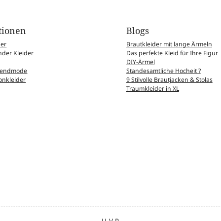
tionen
Blogs
der
Brautkleider mit lange Ärmeln
der Kleider
Das perfekte Kleid für Ihre Figur
DIY-Ärmel
Abendmode
Standesamtliche Hocheit ?
nkleider
9 Stilvolle Brautjacken & Stolas
Traumkleider in XL