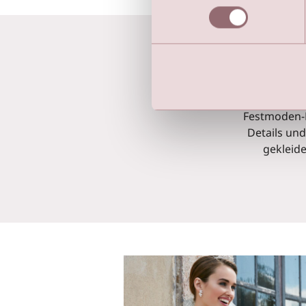
Sie sind 
Festmoden-Ko
Details und
gekleide