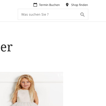
calendar_today
place
Termin Buchen
Shop finden
search
er