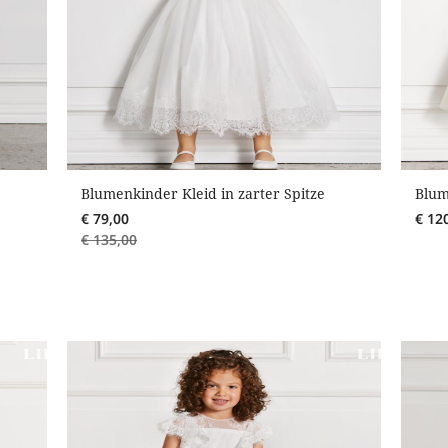
Blumenkinder Kleid in zarter Spitze
Blum
€
79,00
€
12
€
135,00