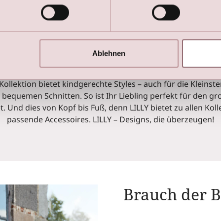
Kleine Stars ganz groß!
Ablehnen
ein bezaubernder Anblick auf jeder Hochzeit: Blumenmädch
llektion bietet kindgerechte Styles – auch für die Kleinst
 bequemen Schnitten. So ist Ihr Liebling perfekt für den g
t. Und dies von Kopf bis Fuß, denn LILLY bietet zu allen Kol
passende Accessoires. LILLY – Designs, die überzeugen!
Brauch der 