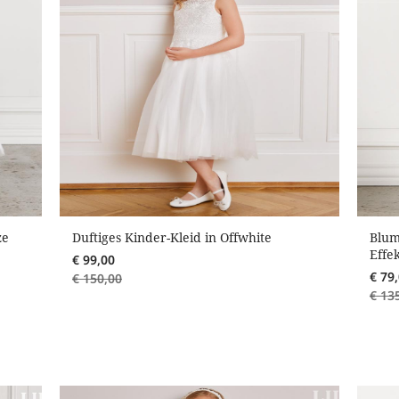
ze
Duftiges Kinder-Kleid in Offwhite
Blum
Effe
€
99,00
€
79
€
150,00
€
13