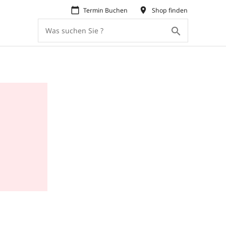
calendar_today
place
Termin Buchen
Shop finden
search