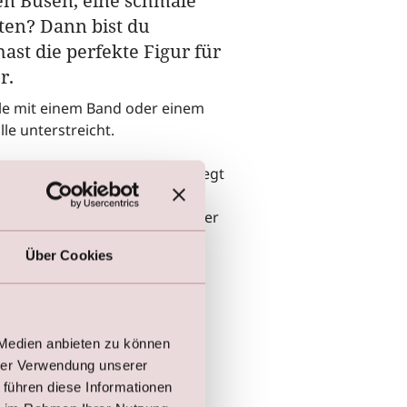
en Busen, eine schmale
ften? Dann bist du
st die perfekte Figur für
r.
lle mit einem Band oder einem
lle unterstreicht.
as sich an deine Kurven schmiegt
ockteil endet, ist das ideale
 Sanduhrform. Frauen mit dieser
lliertes Kleid wählen, um ihre
Über Cookies
möglich zu betonen.
rautkleider, die deine Figur
 Medien anbieten zu können
hrer Verwendung unserer
 führen diese Informationen