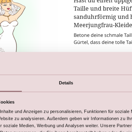
Hast du einen üppig
Taille und breite Hü
sanduhrförmig und ha
Meerjungfrau-Kleide
Betone deine schmale Tai
Gürtel, dass deine tolle Tai
Ein Meerjungfrau-Kleid, d
und in einem ausufernden R
Brautkleid für Frauen mit
Figur sollten immer ein tai
Details
natürlichen Vorzüge best
Vermeide locker sitzende B
Cookies
verstecken !
nhalte und Anzeigen zu personalisieren, Funktionen für soziale
Website zu analysieren. Außerdem geben wir Informationen zu I
r soziale Medien, Werbung und Analysen weiter. Unsere Partner