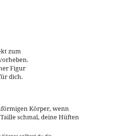
fekt zum
rvorheben.
ner Figur
ür dich.
nförmigen Körper, wenn
Taille schmal, deine Hüften
Körper solltest du die