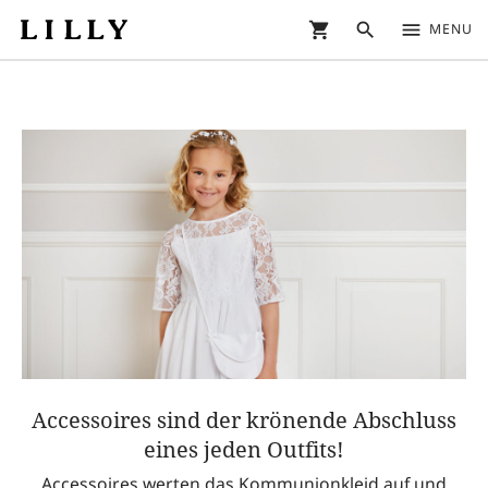
shopping_cart
search
menu
MENU
Accessoires sind der krönende Abschluss
eines jeden Outfits!
Accessoires werten das Kommunionkleid auf und