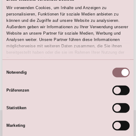
Wir verwenden Cookies, um Inhalte und Anzeigen zu
personalisieren, Funktionen für soziale Medien anbieten zu
können und die Zugriffe auf unsere Website zu analysieren.
Außerdem geben wir Informationen zu Ihrer Verwendung unserer
Website an unsere Partner für soziale Medien, Werbung und
Analysen weiter. Unsere Partner führen diese Informationen
möglicherweise mit weiteren Daten zusammen, die Sie ihnen
bereitgestellt haben oder die sie im Rahmen Ihrer Nutzung der
Dienste gesammelt haben.
Einwilligungsauswahl
Notwendig
Präferenzen
Halten schön warm bei Wetterkapriolen: LEGGINGS
mit Komfortbündchen in strahlendem Weiß.
Statistiken
Jetzt Termin buchen
Marketing