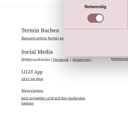
Notwendig
Termin Buchen
Kollek
Bequem online Termin bei LILLY buchen
Brautklei
Blumenkin
Taufmode
Social Media
Fest- & 
Kommunio
@lillybrautkleider (
Facebook
|
Instagram
)
LILLY App
LILLY ios-App
Newsletter
Jetzt anmelden und auf den laufenden
bleiben