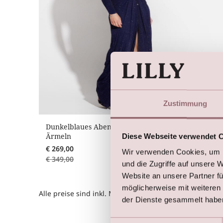
Zustimmung
Dunkelblaues Abendkleid mit langen, schmalen
Ärmeln
Diese Webseite verwendet 
€
269,00
Wir verwenden Cookies, um I
€
349,00
und die Zugriffe auf unsere 
Website an unsere Partner fü
möglicherweise mit weiteren
Alle preise sind inkl. Mwst.
der Dienste gesammelt habe
Einwilligungsauswahl