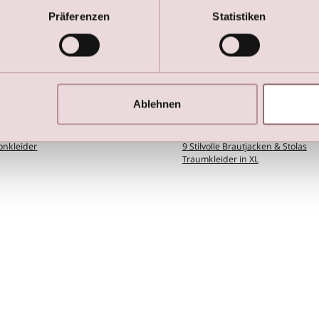
Präferenzen
Statistiken
tionen
Blogs
der
Brautkleider mit lange Ärmeln
Ablehnen
der Kleider
Das perfekte Kleid für Ihre Figur
DIY-Ärmel
Abendmode
Standesamtliche Hocheit ?
nkleider
9 Stilvolle Brautjacken & Stolas
Traumkleider in XL