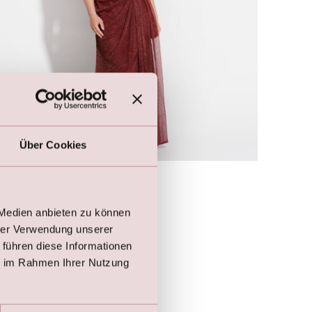
Über Cookies
Dress - Let's Party by LILLY
€
269,00
€
349,00
 Medien anbieten zu können
hrer Verwendung unserer
 führen diese Informationen
ie im Rahmen Ihrer Nutzung