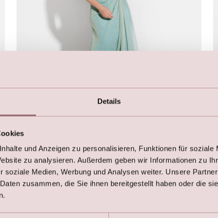
Details
Dress - Let's Party by LILLY
Cookies
€
269,00
€
349,00
nhalte und Anzeigen zu personalisieren, Funktionen für soziale
Website zu analysieren. Außerdem geben wir Informationen zu I
r soziale Medien, Werbung und Analysen weiter. Unsere Partner
 Daten zusammen, die Sie ihnen bereitgestellt haben oder die s
n.