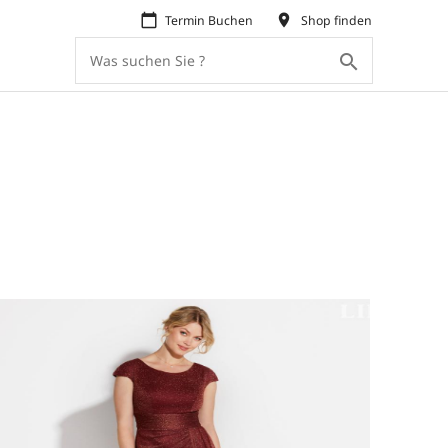
calendar_today
place
Termin Buchen
Shop finden
search