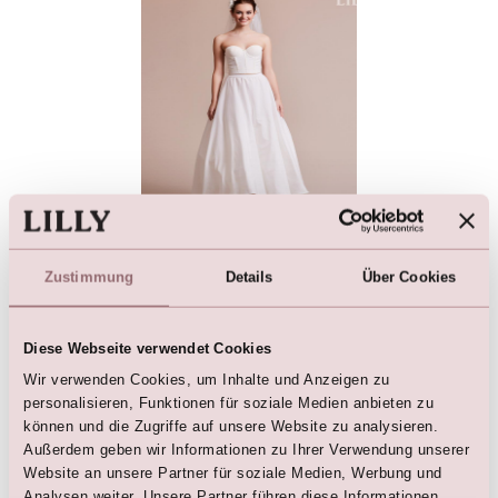
FAVORIT! Tüll Unterrock - A-
Linie
€
139,00
Zustimmung
Details
Über Cookies
Diese Webseite verwendet Cookies
Wir verwenden Cookies, um Inhalte und Anzeigen zu
personalisieren, Funktionen für soziale Medien anbieten zu
Hier sind die Favoriten
können und die Zugriffe auf unsere Website zu analysieren.
Außerdem geben wir Informationen zu Ihrer Verwendung unserer
Website an unsere Partner für soziale Medien, Werbung und
Analysen weiter. Unsere Partner führen diese Informationen