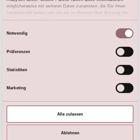
möglicherweise mit weiteren Daten zusammen, die Sie ihnen
bereitgestellt haben oder die sie im Rahmen Ihrer Nutzung der
Dienste gesammelt haben.
Einwilligungsauswahl
Notwendig
Präferenzen
Eleganter LILLY Satin-
Klassischer LILLY Satin-
Brautschuh mit Komfort-
Pumps mit funkelndem
Statistiken
Polsterung
Finish
€
79,00
€
129,00
Marketing
Alle zulassen
Ablehnen