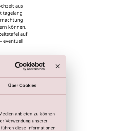
chzeit aus
t tagelang
ernachtung
iern können.
eitstafel auf
– eventuell
 bei anderen
 das Konzept
Über Cookies
 bedeuten,
e klassische
lässt.
 Medien anbieten zu können
hrer Verwendung unserer
 führen diese Informationen