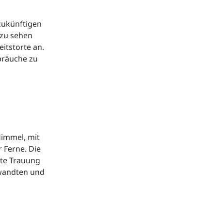
 zukünftigen
 zu sehen
itstorte an.
sbräuche zu
Himmel, mit
 Ferne. Die
fte Trauung
rwandten und