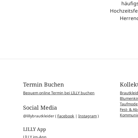
häufigs
Hochzeitsfe
Herrenc
Termin Buchen
Kollek
Bequem online Termin bei LILLY buchen
Brautklei
Blumenkin
Taufmode
Social Media
Fest- & 
Kommunio
@lillybrautkleider (
Facebook
|
Instagram
)
LILLY App
LILLY ios-App