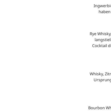
Ingwerbi
haben 
Rye Whisky
langstie
Cocktail 
Whisky, Zit
Ursprung 
Bourbon Whi