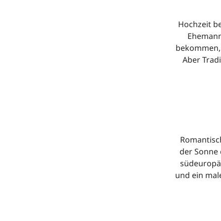
Hochzeit be
Ehemann,
bekommen, d
Aber Tradi
Romantisch
der Sonne 
südeuropäi
und ein mal