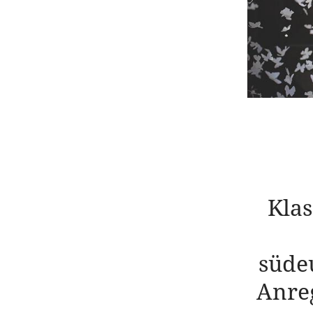
Klas
südeu
Anreg