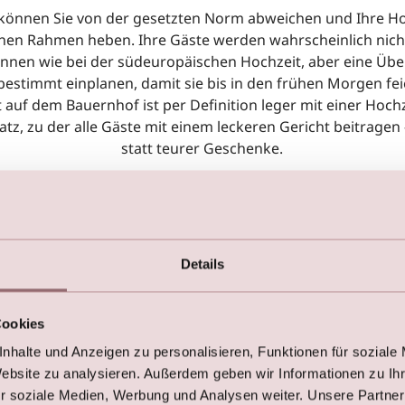
 können Sie von der gesetzten Norm abweichen und Ihre Ho
hen Rahmen heben. Ihre Gäste werden wahrscheinlich nich
önnen wie bei der südeuropäischen Hochzeit, aber eine Üb
bestimmt einplanen, damit sie bis in den frühen Morgen fe
 auf dem Bauernhof ist per Definition leger mit einer Hochz
tz, zu der alle Gäste mit einem leckeren Gericht beitragen 
statt teurer Geschenke.
Die klassische Hochzeit
Grund ist die klassische Hochzeit ... ja, eben klassisch. Wie
geht es auch hier nicht ohne Vorbereitungen, dennoch ist
Details
 und ganzen vorgegeben. Aber das kann andererseits auch
eier gestalten können, wie der Abend verlaufen soll, weil di
eit oft weite Rahmen für Menü, Örtlichkeiten, Musik usw. zu
Cookies
nhalte und Anzeigen zu personalisieren, Funktionen für soziale
Website zu analysieren. Außerdem geben wir Informationen zu I
r soziale Medien, Werbung und Analysen weiter. Unsere Partner