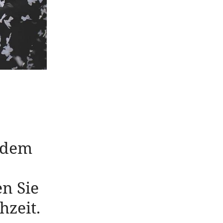
f dem
en Sie
hzeit.