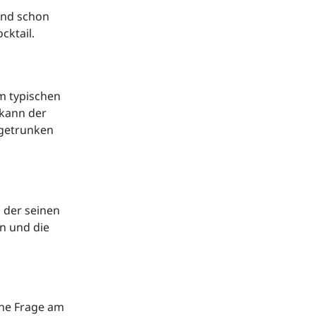
und schon
cktail.
m typischen
 kann der
 getrunken
, der seinen
en und die
hne Frage am