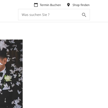
calendar_today
place
Termin Buchen
Shop finden
search