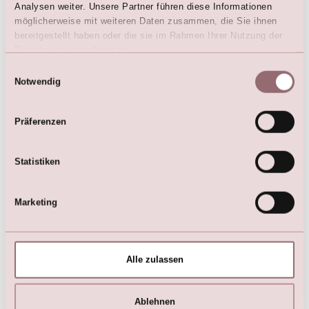
Analysen weiter. Unsere Partner führen diese Informationen
möglicherweise mit weiteren Daten zusammen, die Sie ihnen
bereitgestellt haben oder die sie im Rahmen Ihrer Nutzung der
Dienste gesammelt haben.
Einwilligungsauswahl
Notwendig
Präferenzen
LILLY Kommunionkleid mit
LILLY Kommunion Kleid
Puffärmel
€
99,00
€
179,00
€
149,00
Statistiken
€
249,00
Marketing
Alle zulassen
Ablehnen