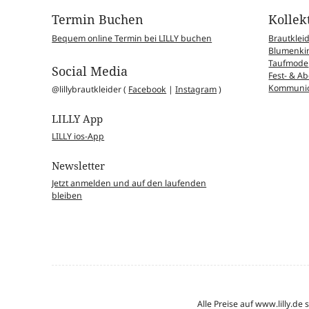
Termin Buchen
Kollek
Bequem online Termin bei LILLY buchen
Brautklei
Blumenkin
Taufmode
Social Media
Fest- & 
Kommunio
@lillybrautkleider (
Facebook
|
Instagram
)
LILLY App
LILLY ios-App
Newsletter
Jetzt anmelden und auf den laufenden
bleiben
Alle Preise auf www.lilly.