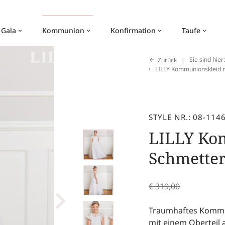
 Gala
Kommunion
Konfirmation
Taufe
keyboard_arrow_down
keyboard_arrow_down
keyboard_arrow_down
keyboard_arrow_down
Zurück
Sie sind hier
LILLY Kommunionskleid 
STYLE NR.: 08-114
LILLY Ko
Schmette
€
319,00
Traumhaftes Kommun
mit einem Oberteil a