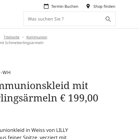
calendar_today
place
Termin Buchen
Shop finden
search
:
Titelseite
Kommunion
mit Schmetterlingsärmeln
6-WH
mmunionskleid mit
rlingsärmeln
€
199,00
ionkleid in Weiss von LILLY
us feiner Spitze, verziert mit