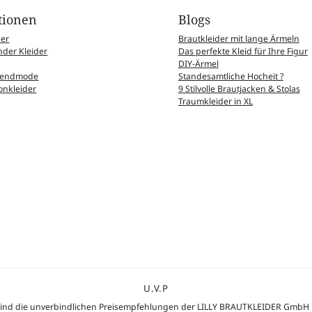
tionen
Blogs
der
Brautkleider mit lange Ärmeln
der Kleider
Das perfekte Kleid für Ihre Figur
DIY-Ärmel
Abendmode
Standesamtliche Hocheit ?
nkleider
9 Stilvolle Brautjacken & Stolas
Traumkleider in XL
U.V.P
de sind die unverbindlichen Preisempfehlungen der LILLY BRAUTKLEIDER GmbH F