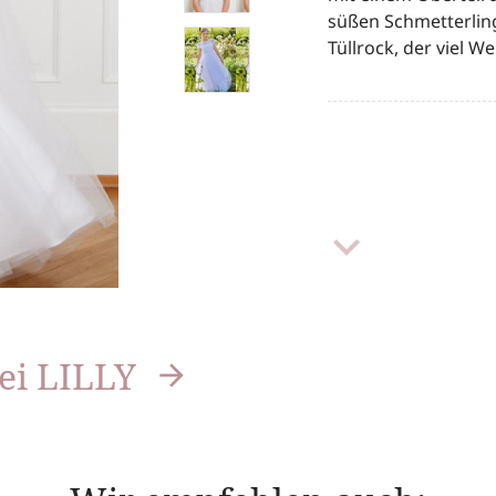
süßen Schmetterlin
Tüllrock, der viel We
keyboard_arrow_down
ei LILLY