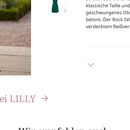
klassische Taille und
geschwungenes Ober
betont. Der Rock fäl
verdecktem Reißver
keyboard_arrow_down
ei LILLY