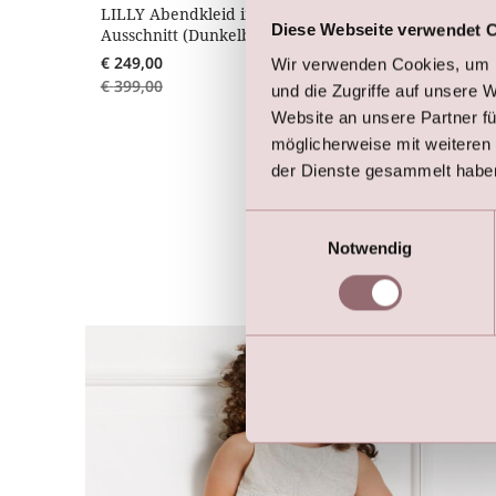
LILLY Abendkleid in Crunchy Tüll mit Illusion V-
Diese Webseite verwendet 
Ausschnitt (Dunkelblau)
€
249,00
Wir verwenden Cookies, um I
€
399,00
und die Zugriffe auf unsere 
Website an unsere Partner fü
möglicherweise mit weiteren
der Dienste gesammelt habe
Einwilligungsauswahl
Notwendig