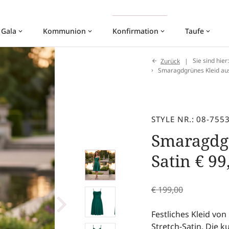
 Gala
Kommunion
Konfirmation
Taufe
keyboard_arrow_down
keyboard_arrow_down
keyboard_arrow_down
keyboard_arrow_down
Zurück
Sie sind hier
Smaragdgrünes Kleid aus
STYLE NR.: 08-755
Smaragdgr
Satin
€
99
€
199,00
Festliches Kleid v
Stretch-Satin. Die k