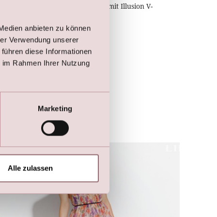
LILLY Crunchy Tüll Abendkleid mit Illusion V-
Ausschnitt (Hellrosa)
€
249,00
 Medien anbieten zu können
€
399,00
hrer Verwendung unserer
 führen diese Informationen
ie im Rahmen Ihrer Nutzung
Marketing
Alle zulassen