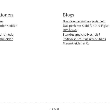
tionen
Blogs
der
Brautkleider mit lange Ärmeln
der Kleider
Das perfekte Kleid für Ihre Figur
DIY-Ärmel
Abendmode
Standesamtliche Hocheit ?
nkleider
9 Stilvolle Brautjacken & Stolas
Traumkleider in XL
U.V.P