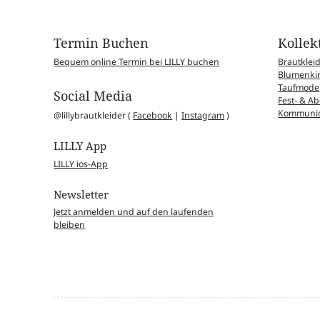
Termin Buchen
Kollek
Bequem online Termin bei LILLY buchen
Brautklei
Blumenkin
Taufmode
Social Media
Fest- & 
Kommunio
@lillybrautkleider (
Facebook
|
Instagram
)
LILLY App
LILLY ios-App
Newsletter
Jetzt anmelden und auf den laufenden
bleiben