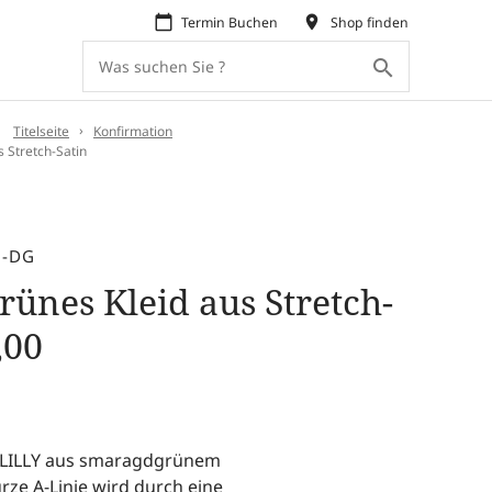
calendar_today
place
Termin Buchen
Shop finden
search
:
Titelseite
Konfirmation
 Stretch-Satin
3-DG
ünes Kleid aus Stretch-
,00
on LILLY aus smaragdgrünem
urze A-Linie wird durch eine