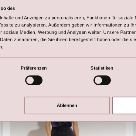
LILLY Crunchy Tüll Illusion V-Ausschnitt (Hellgrün)
Cookies
€
249,00
€
399,00
nhalte und Anzeigen zu personalisieren, Funktionen für soziale
Website zu analysieren. Außerdem geben wir Informationen zu I
r soziale Medien, Werbung und Analysen weiter. Unsere Partner
 Daten zusammen, die Sie ihnen bereitgestellt haben oder die s
n.
Präferenzen
Statistiken
Hier sind die Favoriten
Ablehnen