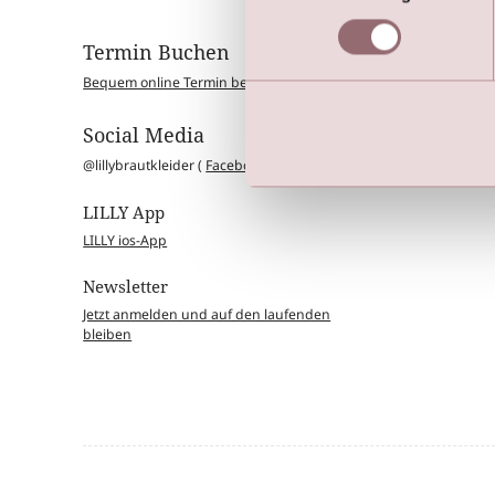
Termin Buchen
Kollek
Bequem online Termin bei LILLY buchen
Brautklei
Blumenkin
Taufmode
Social Media
Fest- & 
Kommunio
@lillybrautkleider (
Facebook
|
Instagram
)
LILLY App
LILLY ios-App
Newsletter
Jetzt anmelden und auf den laufenden
bleiben