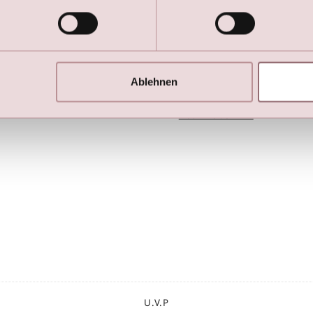
tionen
Blogs
der
Brautkleider mit lange Ärmeln
der Kleider
Das perfekte Kleid für Ihre Figur
DIY-Ärmel
Ablehnen
Abendmode
Standesamtliche Hocheit ?
nkleider
9 Stilvolle Brautjacken & Stolas
Traumkleider in XL
U.V.P