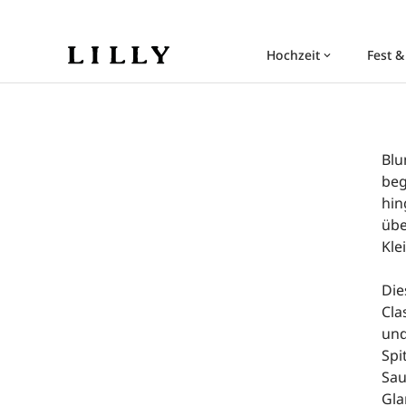
Hochzeit
Fest &
keyboard_arrow_down
Blu
beg
hin
übe
Kle
Die
Cla
und
Spi
Sau
Gla