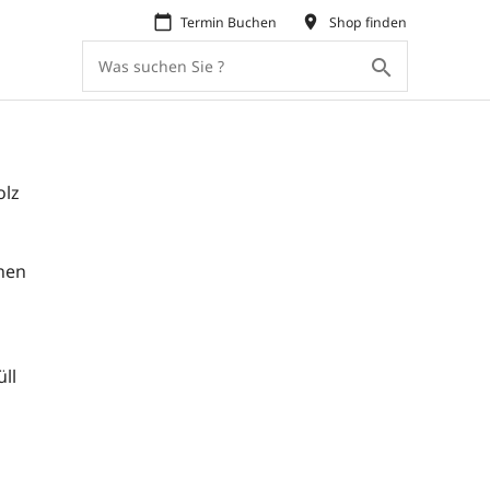
calendar_today
place
Termin Buchen
Shop finden
search
olz
hen
ll