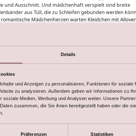
lle und Ausschnitt. Und mädchenhaft verspielt sind breite
llenbänder aus Tüll, die zu Schleifen gebunden werden kön
 romantische Mädchenherzen warten Kleidchen mit Allover
tze.
ente Transparenz-Effekte oder unterschiedlichste Ärmel
affen schöne Highlights zum Verlieben.
Details
es, was kleine Mädchen sich für ihren großen Auftritt
schen: So wie die Großen gekleidet zu sein, oder noch bes
Cookies
ie eine Prinzessin!
nhalte und Anzeigen zu personalisieren, Funktionen für soziale
Website zu analysieren. Außerdem geben wir Informationen zu I
r soziale Medien, Werbung und Analysen weiter. Unsere Partner
 Daten zusammen, die Sie ihnen bereitgestellt haben oder die s
n.
Präferenzen
Statistiken