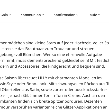
 Gala
Kommunion
Konfirmation
Taufe
keyboard_arrow_down
keyboard_arrow_down
keyboard_arrow_down
keyboard_arrow_down
menmädchen sind kleine Stars auf jeder Hochzeit. Voller St
leiten sie das Brautpaar zum Traualtar und streuen
gebungsvoll Blümchen. Wer so eine ehrenvolle Aufgabe
rnimmt, muss dementsprechend gekleidet sein! Mit festlic
idern und Accessoires, die kindgerecht und bequem sind.
se Saison überzeugt LILLY mit charmanten Modellen im
ssic-Style oder Boho-Look. Mit schwungvollen Röcken aus Tü
 Oberteilen aus Satin, sowie zarter oder ausdrucksstarker
tze – je nach Stil. Immer Ton-in-Ton in Creme. Auch an den
mkanten finden sich breite Spitzenbordüren. Dezenten
mour versprühen variantenreiche Glitzer-Applikationen an