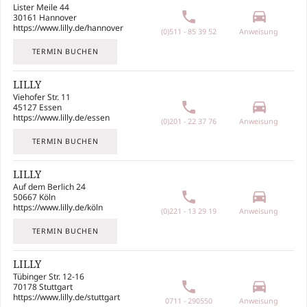
Lister Meile 44
phone
drive_eta
30161 Hannover
https://www.lilly.de/hannover
(0)511 - 85 39 52
Anweisung
TERMIN BUCHEN
LILLY
Viehofer Str. 11
phone
drive_eta
45127 Essen
https://www.lilly.de/essen
(0)201 - 22 37 76
Anweisung
TERMIN BUCHEN
LILLY
Auf dem Berlich 24
phone
drive_eta
50667 Köln
https://www.lilly.de/köln
(0)221 - 13 29 19
Anweisung
TERMIN BUCHEN
LILLY
Tübinger Str. 12-16
phone
drive_eta
70178 Stuttgart
https://www.lilly.de/stuttgart
0711 - 290550
Anweisung