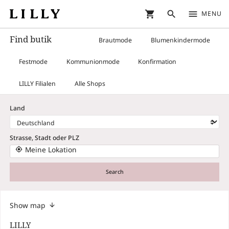
shopping_cart
search
menu
MENU
Find butik
Brautmode
Blumenkindermode
Festmode
Kommunionmode
Konfirmation
LILLY Filialen
Alle Shops
Land
Strasse, Stadt oder PLZ
Meine Lokation
my_location
Search
Show map
LILLY