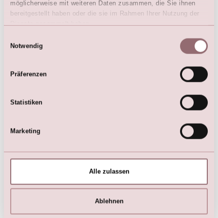
möglicherweise mit weiteren Daten zusammen, die Sie ihnen
Biker Jacke (Creme)
Lange Brautcape
bereitgestellt haben oder die sie im Rahmen Ihrer Nutzung der
€
99,00
€
134,00
Dienste gesammelt haben.
Einwilligungsauswahl
Notwendig
Präferenzen
Statistiken
Marketing
Glitzer Blumenkinder Kleid
Alle zulassen
€
120,00
Ablehnen