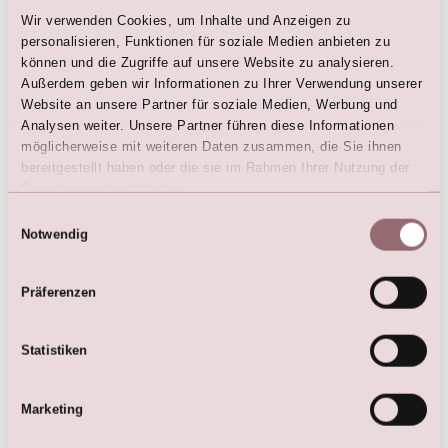
€
1.699,00
Wir verwenden Cookies, um Inhalte und Anzeigen zu
personalisieren, Funktionen für soziale Medien anbieten zu
können und die Zugriffe auf unsere Website zu analysieren.
Außerdem geben wir Informationen zu Ihrer Verwendung unserer
Website an unsere Partner für soziale Medien, Werbung und
Analysen weiter. Unsere Partner führen diese Informationen
Hier sind die Favoriten
möglicherweise mit weiteren Daten zusammen, die Sie ihnen
bereitgestellt haben oder die sie im Rahmen Ihrer Nutzung der
Dienste gesammelt haben.
Einwilligungsauswahl
Notwendig
Präferenzen
Statistiken
Boho-Brautkleid aus
Leichtes Boho-Brautkleid mit
Marketing
Georgette und Spitze.
tiefem V-Ausschnitt
€
675,00
€
975,00