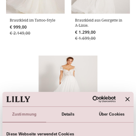
Brautkleid im Tattoo-Style
Brautkleid aus Georgette in
A-Linie.
€
999,00
€
1.299,00
€
2.149,00
€
1.699,00
Zustimmung
Details
Über Cookies
Georgette-Brautkleid mit
Spitzen-Mieder
€
1.299,00
Diese Webseite verwendet Cookies