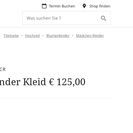
calendar_today
place
Termin Buchen
Shop finden
search
:
Titelseite
Hochzeit
Blumenkinder
Mädchen Kleider
-CR
nder Kleid
€
125,00