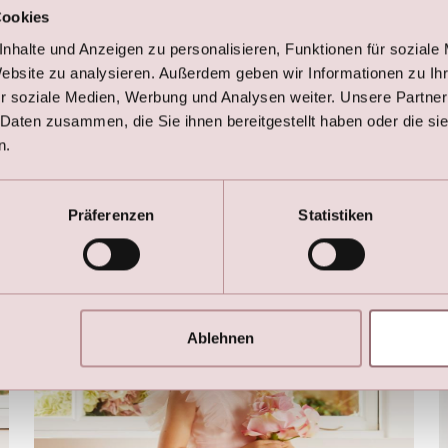
Blumenkinder Kleid
Cookies
€
175,00
nhalte und Anzeigen zu personalisieren, Funktionen für soziale
Website zu analysieren. Außerdem geben wir Informationen zu I
r soziale Medien, Werbung und Analysen weiter. Unsere Partner
 Daten zusammen, die Sie ihnen bereitgestellt haben oder die s
n.
Hier sind die Favoriten
Präferenzen
Statistiken
Ablehnen