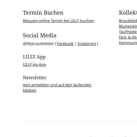
Termin Buchen
Kollek
Bequem online Termin bei LILLY buchen
Brautklei
Blumenkin
Taufmode
Social Media
Fest- & 
Kommunio
@lillybrautkleider (
Facebook
|
Instagram
)
LILLY App
LILLY ios-App
Newsletter
Jetzt anmelden und auf den laufenden
bleiben