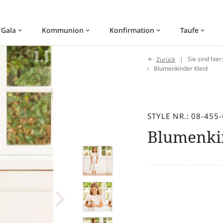
 Gala
Kommunion
Konfirmation
Taufe
keyboard_arrow_down
keyboard_arrow_down
keyboard_arrow_down
keyboard_arrow_down
Zurück
Sie sind hier
Blumenkinder Kleid
STYLE NR.: 08-455
Blumenki