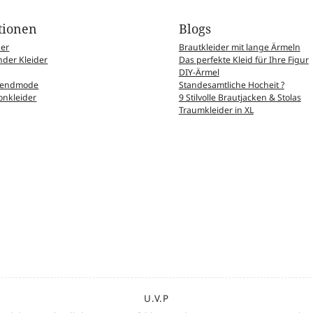
tionen
Blogs
der
Brautkleider mit lange Ärmeln
der Kleider
Das perfekte Kleid für Ihre Figur
DIY-Ärmel
Abendmode
Standesamtliche Hocheit ?
nkleider
9 Stilvolle Brautjacken & Stolas
Traumkleider in XL
U.V.P