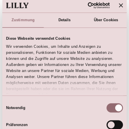
Wir empfehlen auch:
Zustimmung
Details
Über Cookies
Diese Webseite verwendet Cookies
Wir verwenden Cookies, um Inhalte und Anzeigen zu
personalisieren, Funktionen für soziale Medien anbieten zu
können und die Zugriffe auf unsere Website zu analysieren.
Außerdem geben wir Informationen zu Ihrer Verwendung unserer
Website an unsere Partner für soziale Medien, Werbung und
Runder Tüllschleier mit
LILLY Brautschleier mit
Analysen weiter. Unsere Partner führen diese Informationen
romantischer
Stickerei (200 cm)
möglicherweise mit weiteren Daten zusammen, die Sie ihnen
Chantilly‑Spitzenkante
€
225,00
bereitgestellt haben oder die sie im Rahmen Ihrer Nutzung der
€
299,00
Dienste gesammelt haben.
Einwilligungsauswahl
Notwendig
Präferenzen