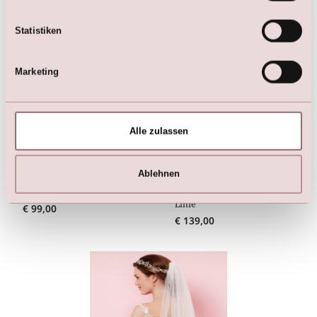
Hier sind die Favoriten
Statistiken
Marketing
Alle zulassen
Ablehnen
Schleier (200 cm)
FAVORIT! Tüll Unterrock - A-
Linie
€
99,00
€
139,00