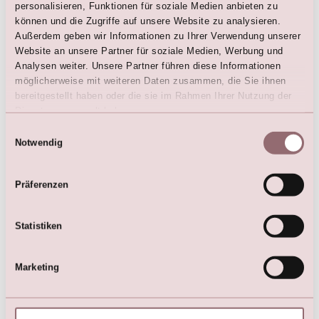
personalisieren, Funktionen für soziale Medien anbieten zu
können und die Zugriffe auf unsere Website zu analysieren.
Außerdem geben wir Informationen zu Ihrer Verwendung unserer
Website an unsere Partner für soziale Medien, Werbung und
Analysen weiter. Unsere Partner führen diese Informationen
Der Brautstrauß: Was soll ich
möglicherweise mit weiteren Daten zusammen, die Sie ihnen
wählen?
bereitgestellt haben oder die sie im Rahmen Ihrer Nutzung der
Dienste gesammelt haben.
So einfach kann es sein: Wähle einen Strauß mit
Einwilligungsauswahl
Notwendig
Deinen Lieblingsblumen. Egal, ob die Mode runde
Sträuße mit Pfingstrosen oder Wasserfallsträuße mit
Lilien diktiert, folge Deinem Herzen.
Präferenzen
Die Tradition besagt, dass eigentlich der Bräutigam
Statistiken
den Brautstrauß aussucht. Aber damit lastet eine
große Verantwortung auf seinen Schultern, und in
den meisten Fällen hast Du als Braut bei der Wahl des
Marketing
Brautstraußes schon ein Mitspracherecht.