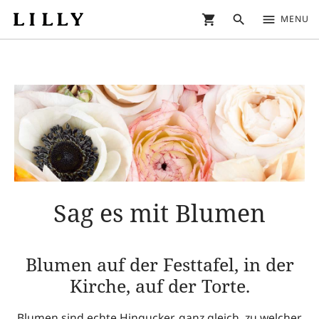
shopping_cart
search
menu
MENU
Sag es mit Blumen
Blumen auf der Festtafel, in der
Kirche, auf der Torte.
Blumen sind echte Hingucker, ganz gleich, zu welcher