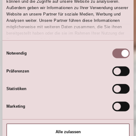
können und die Zugriffe auf unsere Website zu analysieren.
Außerdem geben wir Informationen zu Ihrer Verwendung unserer
Website an unsere Partner für soziale Medien, Werbung und
Analysen weiter. Unsere Partner führen diese Informationen
Winterweiss
möglicherweise mit weiteren Daten zusammen, die Sie ihnen
Wenn es kälter wird, zählen die Details umso mehr.
bereitgestellt haben oder die sie im Rahmen Ihrer Nutzung der
Von wunderschönen Ärmeln bis hin zu elegantem
Dienste gesammelt haben.
Überwurf – lassen Sie sich für die perfekte
Einwilligungsauswahl
Winterhochzeit inspirieren.
Notwendig
Mehr im Blog lesen →
Präferenzen
Statistiken
Marketing
Alle zulassen